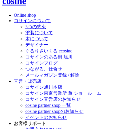
cosine
Online shop
コサインについて
5つの約束
塗装について
木について
デザイナー
ぐるりさいくる ecosine
コサインのある街 旭川
コサインブログ
つながる、仕合せ
メールマガジン登録 / 解除
直営・販売店
コサイン旭川本店
コサイン東京営業所 兼 ショールーム
コサイン直営店のお知らせ
cosine partner shop 一覧
cosine partner shopのお知らせ
イベントのお知らせ
お客様サポート