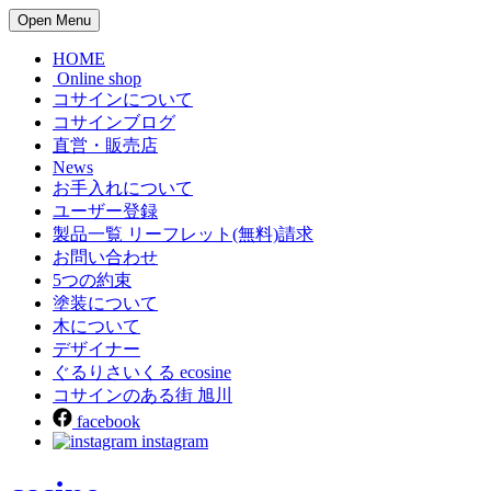
Open Menu
HOME
Online shop
コサインについて
コサインブログ
直営・販売店
News
お手入れについて
ユーザー登録
製品一覧 リーフレット(無料)請求
お問い合わせ
5つの約束
塗装について
木について
デザイナー
ぐるりさいくる ecosine
コサインのある街 旭川
facebook
instagram