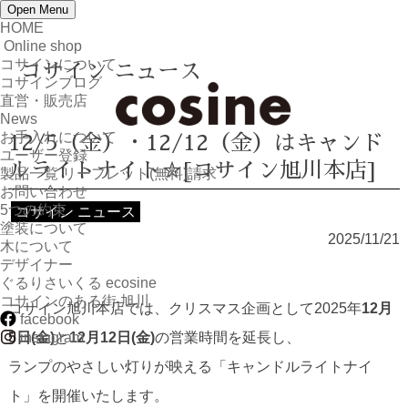
Open Menu
HOME
Online shop
コサインについて
コサイン ニュース
コサインブログ
直営・販売店
News
お手入れについて
12/5（金）・12/12（金）はキャンド
ユーザー登録
ルライトナイト☆[コサイン旭川本店]
製品一覧 リーフレット(無料)請求
お問い合わせ
5つの約束
コサイン ニュース
塗装について
2025/11/21
木について
デザイナー
ぐるりさいくる ecosine
コサインのある街 旭川
コサイン旭川本店では、クリスマス企画として2025年
12月
facebook
5日(金)
instagram
と
12月12日(金)
の営業時間を延長し、
ランプのやさしい灯りが映える「キャンドルライトナイ
ト」を開催いたします。