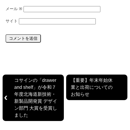
メール
※
サイト
コサインの「drawer
【重要】年末年始休
and shelf」が令和７
業と出荷についての
年度北海道新技術・
お知らせ
新製品開発賞 デザイ
ン部門 大賞を受賞し
ました