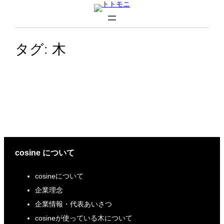
内
容
を
タグ:
木
ス
キ
ッ
プ
cosine について
cosineについて
企業理念
企業情報・代表あいさつ
cosineが使っている木について