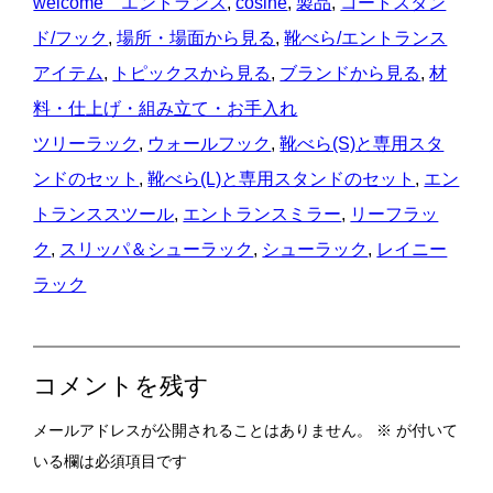
welcome エントランス
, 
cosine
, 
製品
, 
コートスタン
ド/フック
, 
場所・場面から見る
, 
靴べら/エントランス
アイテム
, 
トピックスから見る
, 
ブランドから見る
, 
材
料・仕上げ・組み立て・お手入れ
ツリーラック
, 
ウォールフック
, 
靴べら(S)と専用スタ
ンドのセット
, 
靴べら(L)と専用スタンドのセット
, 
エン
トランススツール
, 
エントランスミラー
, 
リーフラッ
ク
, 
スリッパ＆シューラック
, 
シューラック
, 
レイニー
ラック
コメントを残す
メールアドレスが公開されることはありません。
※
が付いて
いる欄は必須項目です