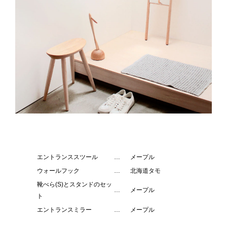
エントランススツール
…
メープル
ウォールフック
…
北海道タモ
靴べら(S)とスタンドのセッ
…
メープル
ト
エントランスミラー
…
メープル