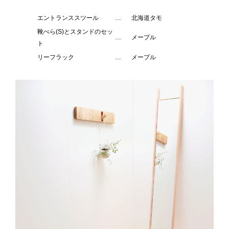
エントランススツール
…
北海道タモ
靴べら(S)とスタンドのセッ
…
メープル
ト
リーフラック
…
メープル