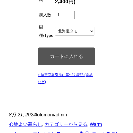
格
2,400円)
購入数
樹
種/Type
» 特定商取引法に基づく表記 (返品
など)
8月 21, 2024
totomoniadmin
心地よい暮らし
, 
カテゴリーから見る
, 
Warm